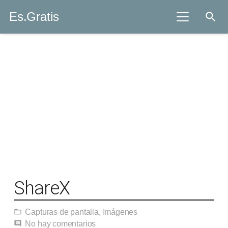
Es.Gratis
search
ShareX
Capturas de pantalla
,
Imágenes
folder_open
No hay comentarios
comment