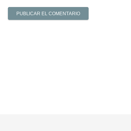
PUBLICAR EL COMENTARIO
keyboard_arrow_up
Etiquetas