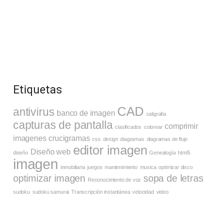
Etiquetas
CAD
antivirus
banco de imagen
caligrafia
capturas de pantalla
comprimir
clasificados
colorear
imagenes
crucigramas
css
design
diagramas
diagramas de flujo
editor imagen
Diseño web
diseño
Genealogía
html5
imagen
inmobiliaria
juegos
mantenimiento
musica
optimizar disco
optimizar imagen
sopa de letras
Reconocimiento de voz
sudoku
sudoku samurai
Transcripción instantánea
velocidad
video