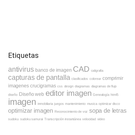
Etiquetas
CAD
antivirus
banco de imagen
caligrafia
capturas de pantalla
comprimir
clasificados
colorear
imagenes
crucigramas
css
design
diagramas
diagramas de flujo
editor imagen
Diseño web
diseño
Genealogía
html5
imagen
inmobiliaria
juegos
mantenimiento
musica
optimizar disco
optimizar imagen
sopa de letras
Reconocimiento de voz
sudoku
sudoku samurai
Transcripción instantánea
velocidad
video