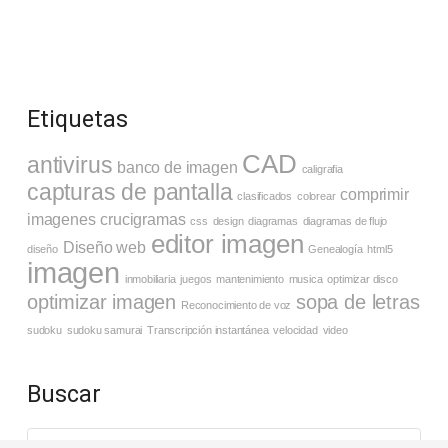
Etiquetas
CAD
antivirus
banco de imagen
caligrafia
capturas de pantalla
comprimir
clasificados
colorear
imagenes
crucigramas
css
design
diagramas
diagramas de flujo
editor imagen
Diseño web
diseño
Genealogía
html5
imagen
inmobiliaria
juegos
mantenimiento
musica
optimizar disco
optimizar imagen
sopa de letras
Reconocimiento de voz
sudoku
sudoku samurai
Transcripción instantánea
velocidad
video
Buscar
Buscar: