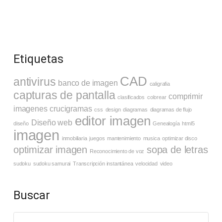
Etiquetas
CAD
antivirus
banco de imagen
caligrafia
capturas de pantalla
comprimir
clasificados
colorear
imagenes
crucigramas
css
design
diagramas
diagramas de flujo
editor imagen
Diseño web
diseño
Genealogía
html5
imagen
inmobiliaria
juegos
mantenimiento
musica
optimizar disco
optimizar imagen
sopa de letras
Reconocimiento de voz
sudoku
sudoku samurai
Transcripción instantánea
velocidad
video
Buscar
Buscar: