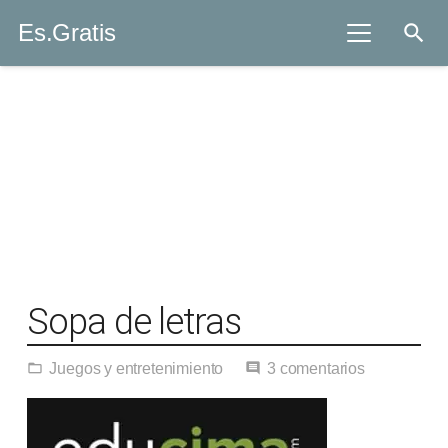
Es.Gratis
search
Sopa de letras
Juegos y entretenimiento
3
comentarios
folder_open
comment